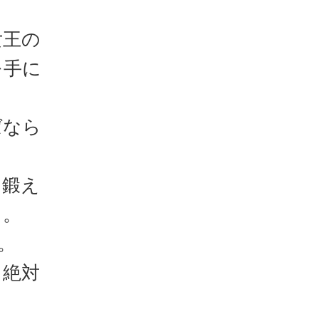
女王の
を手に
ばなら
を鍛え
る。
。
る絶対