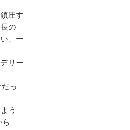
を鎮圧す
ド長の
まい、一
とデリー
けだっ
るよう
から