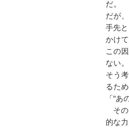
だ。
だが、
手先と
かけて
この因
ない。
そう考
るため
「"あ
その
的な力