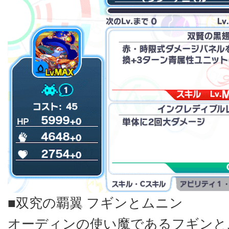
■双究の覇翼 フギンとムニン
オーディンの使い魔であるフギンと