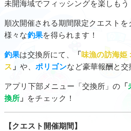
未開海域でフィッシングを楽しもう
順次開催される期間限定クエストを
様々な
釣果
を得られます！
釣果
は交換所にて、
「
味漁の訪海姫
ス
」
や、
ポリゴン
など豪華報酬と交
アプリ下部メニュー「交換所」の
「
換所
」
をチェック！
【クエスト開催期間】