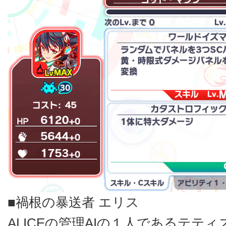
■禍根の暴送者 エリス
ALICEの管理AIの１人であるテテ