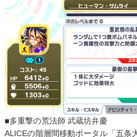
■多重撃の荒法師 武蔵坊弁慶
ALICEの階層間移動ポータル「五条