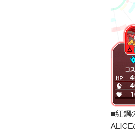
■紅鋼
ALI