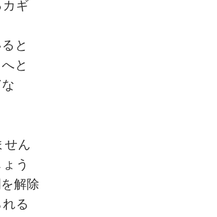
るカギ
いると
トへと
ぎな
ません
しょう
闇を解除
られる