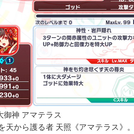
大御神 アマテラス
CEを天から護る者 天照《アマテラス》