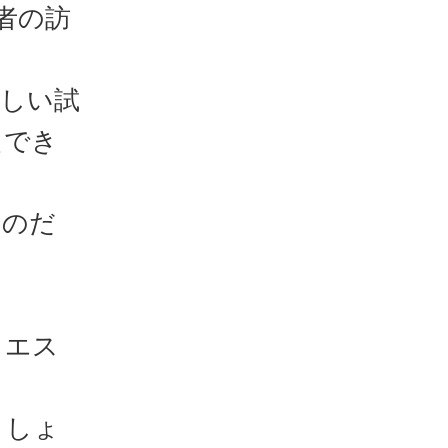
者の訪
厳しい試
えでき
るのだ
クエス
ましょ