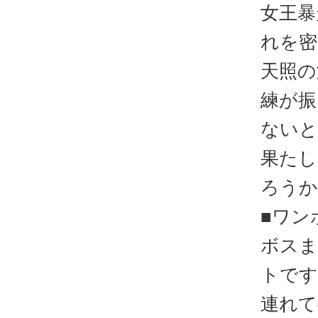
女王暴
れを密
天照の
練が振
ないと
果たし
ろうか
■ワン
ボスま
トです
連れて