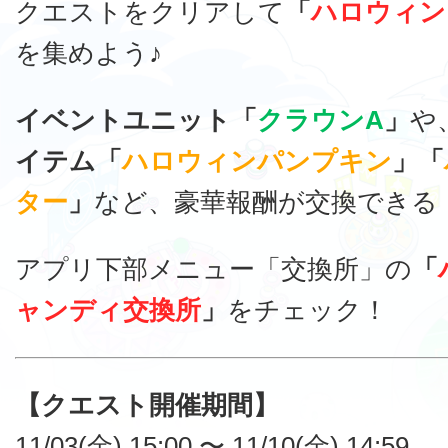
クエストをクリアして
「
ハロウィン
を集めよう♪
イベントユニット「
クラウンA
」
や
イテム「
ハロウィンパンプキン
」「
ター
」
など、豪華報酬が交換できる
アプリ下部メニュー「交換所」の
「
ャンディ交換所
」
をチェック！
【クエスト開催期間】
11/03(金) 15:00 〜 11/10(金) 14:59