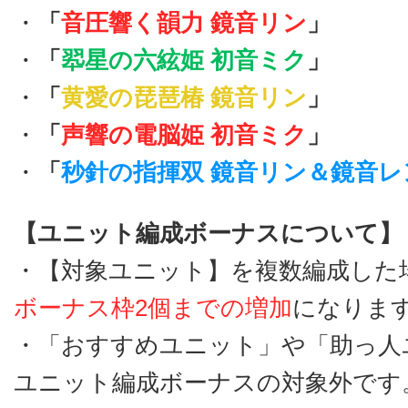
・
「
音圧響く韻力 鏡音リン
」
・
「
翆星の六絃姫 初音ミク
」
・
「
黄愛の琵琶椿 鏡音リン
」
・
「
声響の電脳姫 初音ミク
」
・
「
秒針の指揮双 鏡音リン＆鏡音レ
【ユニット編成ボーナスについて】
・【対象ユニット】を複数編成した
ボーナス枠2個までの増加
になりま
・「おすすめユニット」や「助っ人
ユニット編成ボーナスの対象外です