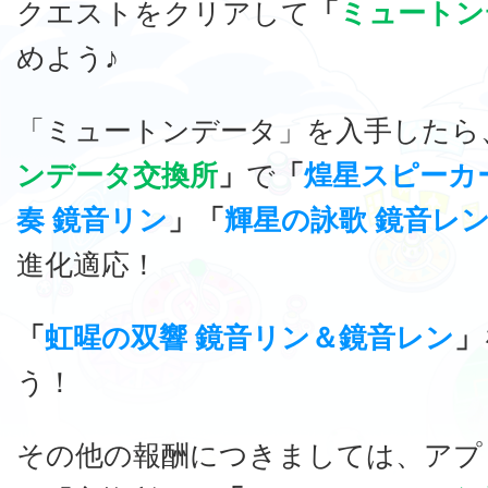
クエストをクリアして
「
ミュートン
めよう♪
「ミュートンデータ」を入手したら
ンデータ交換所
」
で
「
煌星スピーカ
奏 鏡音リン
」「
輝星の詠歌 鏡音レ
進化適応！
「
虹暒の双響 鏡音リン＆鏡音レン
」
う！
その他の報酬につきましては、アプ