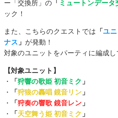
ー「交換所」の
「
ミュートンデータ
ック！
また、こちらのクエストでは
「
ユニ
ナス
」
が発動！
対象のユニットをパーティに編成し
【対象ユニット】
・
「
狩響の歌姫 初音ミク
」
・
「
狩狼の轟唱 鏡音リン
」
・
「
狩奏の響歌 鏡音レン
」
・
「
天空舞う姫 初音ミク
」