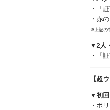
・「証
・赤の
※上記の
▼2人
・「証
【超ウ
▼初回
・ポリ