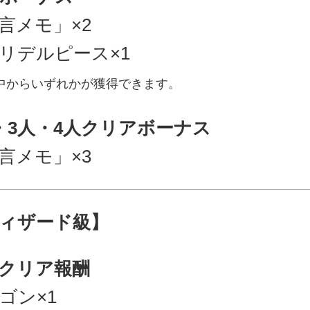
言メモ」×2
リデルピース×1
中からいずれかが獲得できます。
・3人・4人クリアボーナス
言メモ」×3
ィザード級】
クリア報酬
ゴン×1