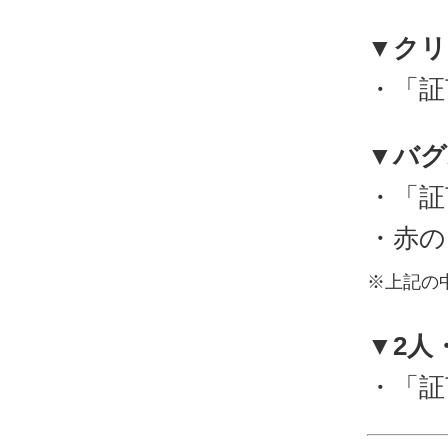
▼クリ
・「証
▼バグ
・「証
・赤の
※上記の
▼2人
・「証