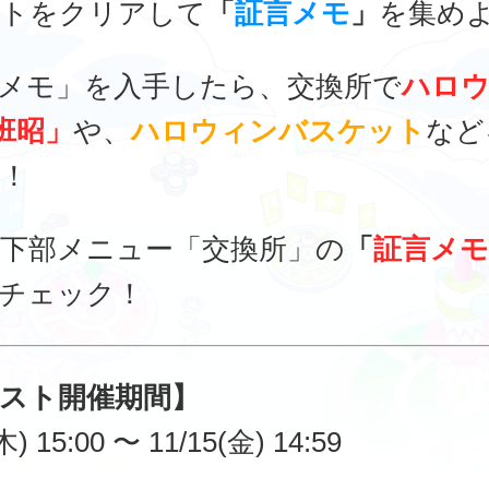
トをクリアして
「
証言メモ
」
を集めよ
メモ」を入手したら、交換所で
ハロ
「班昭」
や、
ハロウィンバスケット
など
！
下部メニュー「交換所」の
「
証言メモ
チェック！
スト開催期間】
木) 15:00 〜 11/15(金) 14:59