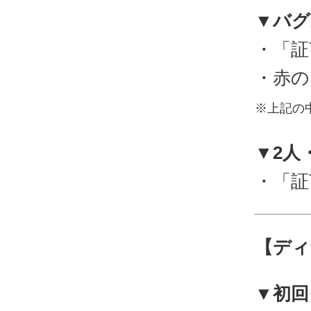
▼バグ
・「証
・赤の
※上記の
▼2人
・「証
【ディ
▼初回