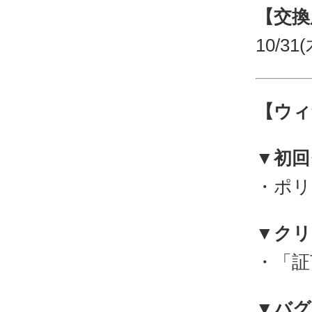
【交換
10/31(
【ウィ
▼初回
・ポリ
▼クリ
・「証
▼バグ