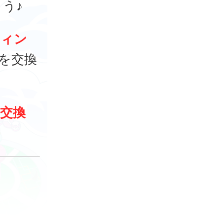
う♪
ウィン
を交換
交換