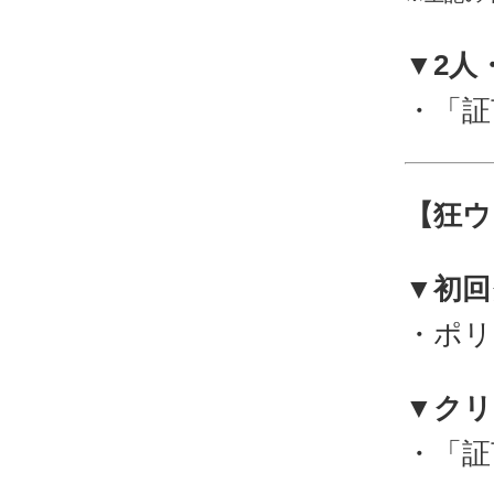
▼2人
・「証
【狂ウ
▼初回
・ポリ
▼クリ
・「証