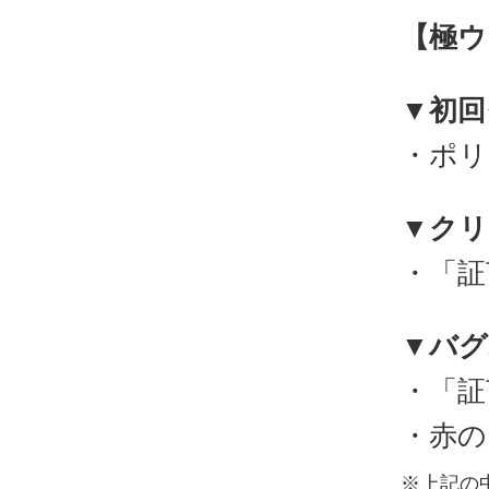
【極ウ
▼初回
・ポリ
▼クリ
・「証
▼バグ
・「証
・赤の
※上記の