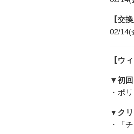
【交換
02/14(
【ウィ
▼初回
・ポリ
▼クリ
・「チ