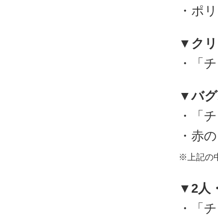
・ポリ
▼クリ
・「チ
▼バグ
・「チ
・赤の
※上記の
▼2人
・「チ