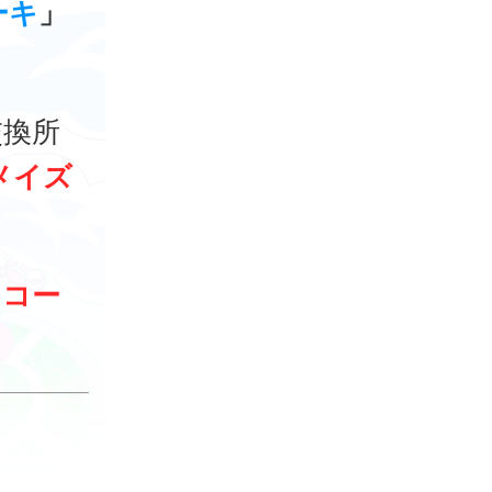
ーキ
」
交換所
メイズ
レコー