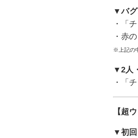
▼バグ
・「チ
・赤の
※上記の
▼2人
・「チ
【超ウ
▼初回