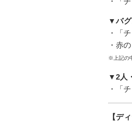
・「チ
▼バグ
・「チ
・赤の
※上記の
▼2人
・「チ
【ディ