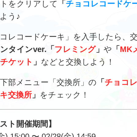
トをクリアして
「
チョコレコードケ
よう♪
コレコードケーキ」を入手したら、
ンタインver.「
フレミング
」
や
「
MK
チケット
」
などと交換しよう！
下部メニュー「交換所」の
「
チョコ
キ交換所
」
をチェック！
スト開催期間】
金) 15:00 〜 02/28(金) 14:59