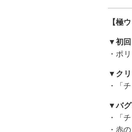
【極ウ
▼初回
・ポリ
▼クリ
・「チ
▼バグ
・「チ
・赤の