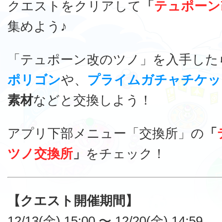
クエストをクリアして
「
テュポーン
集めよう♪
「テュポーン改のツノ」を入手した
ポリゴン
や、
プライムガチャチケッ
素材
などと交換しよう！
アプリ下部メニュー「交換所」の
「
ツノ交換所
」
をチェック！
【クエスト開催期間】
12/13(金) 15:00 〜 12/20(金) 14:59