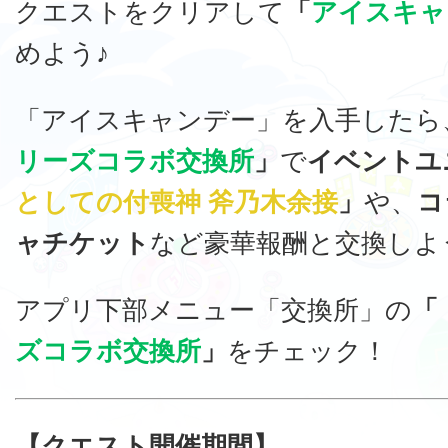
クエストをクリアして
「
アイスキャ
めよう♪
「アイスキャンデー」を入手したら
リーズコラボ交換所
」
で
イベントユ
としての付喪神 斧乃木余接
」
や、
コ
ャチケット
など豪華報酬と交換しよ
アプリ下部メニュー「交換所」の
「
ズコラボ交換所
」
をチェック！
【クエスト開催期間】