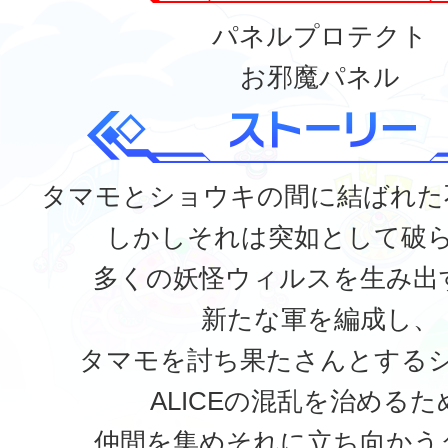
パネルプロテクト
お邪魔パネル
タマモとショウキの間に結ばれた
しかしそれは突如として破
多くの妖怪ウィルスを生み出
新たな軍を編成し、
タマモを討ち果たさんとする
ALICEの混乱を治めるた
仲間を集めそれに立ち向かう