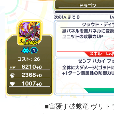
■宙覆す破魃竜 ヴリト