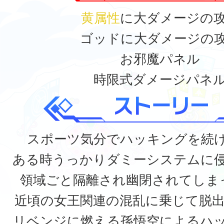
黄属性
に大ダメージの
ゴッドに大ダメージの
お邪魔パネル
時限式ダメージパネ
スポーツ気分でハッキングを続
ある時うっかりダミーシステムに
領域ごと隔離され幽閉されてしま
近頃の女王関連の混乱に乗じて脱
リベンジに燃える孫悟空によるハ