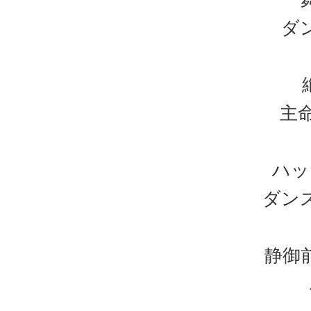
ダ
主
ハッ
ダン
静御