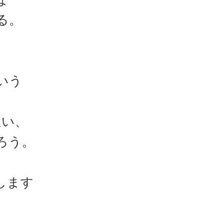
る。
の
、
いう
追い、
ろう。
します
て