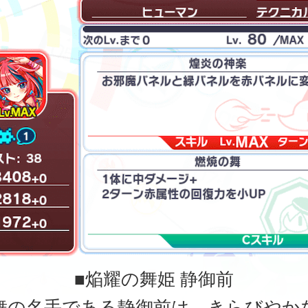
■焔耀の舞姫 静御前
舞の名手である静御前は、きらびやか