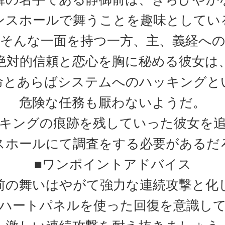
ンスホールで舞うことを趣味としてい
そんな一面を持つ一方、主、義経へ
絶対的信頼と恋心を胸に秘める彼女は
命とあらばシステムへのハッキングと
危険な任務も厭わないようだ。
キングの痕跡を残していった彼女を
スホールにて調査をする必要があるだ
■ワンポイントアドバイス
前の舞いはやがて強力な連続攻撃と化
ハートパネルを使った回復を意識し