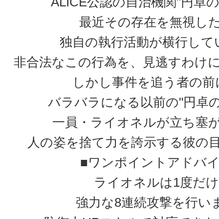
ALICE公認の自治機関"円卓
最近その存在を無視し
独自の執行活動が横行して
非合法なこの行為を、見逃すわけ
しかし事件を追う者の前
バラバラになる以前の"円卓の
一員・ライオネルが立ち塞
人の姿を捨て力を誇示する彼の
■ワンポイントアドバ
ライオネルは1度だけ
強力な8連続攻撃を行い