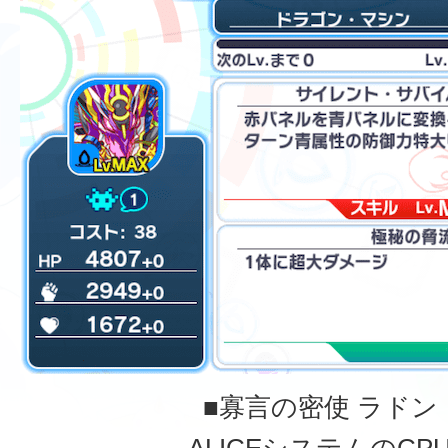
■寡言の密使 ラドン