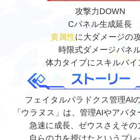
攻撃力DOWN
Cパネル生成延長
黄属性
に大ダメージの
時限式ダメージパネ
体力タイプにスキルバイ
フェイタルパラドクス管理AI
「ウラヌス」は、管理AIやアバタ
急速に成長、ゼウスさえその
自らの力を授けたというプレ