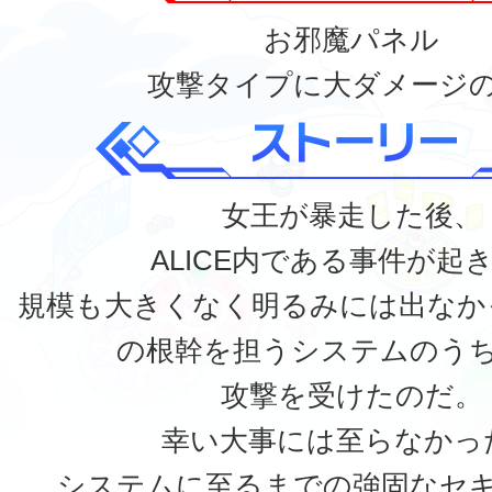
お邪魔パネル
攻撃タイプに大ダメージ
女王が暴走した後、
ALICE内である事件が起
規模も大きくなく明るみには出なかっ
の根幹を担うシステムのう
攻撃を受けたのだ。
幸い大事には至らなかっ
システムに至るまでの強固なセ