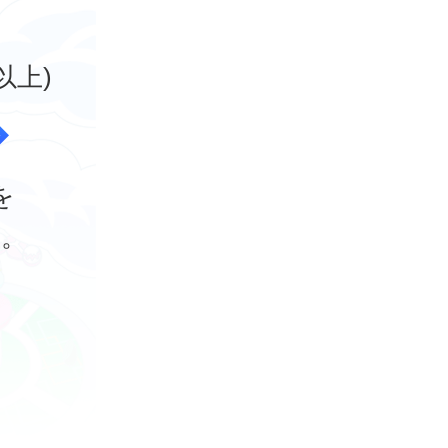
以上)
を
ち。