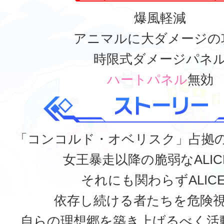
爆風軽減
アニマルに大ダメージの
時限式ダメージパネ
ハートパネル
無効
「コンコルド・オベリスク」占拠
女王暴走以降の脆弱なALIC
それにも関わらずALIC
依存し続ける者たちを危険
自らの理想郷を築き上げるべく活