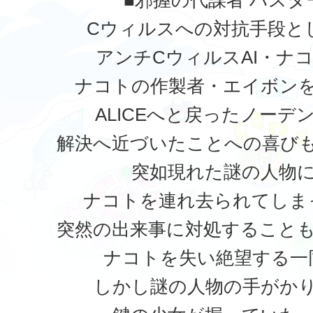
■邪握の代謀者 ハスタ
Cウィルスへの対抗手段と
アンチCウィルスAI・ナ
ナコトの作製者・エイボン
ALICEへと戻ったノーデ
解決へ近づいたことへの喜び
突如現れた謎の人物
ナコトを連れ去られてしま
突然の出来事に対処すること
ナコトを失い絶望する一
しかし謎の人物の手がか