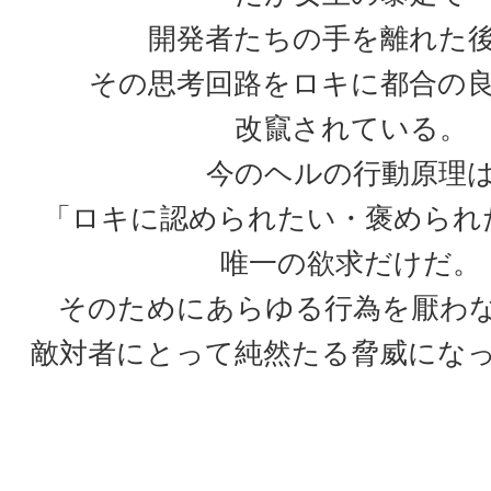
開発者たちの手を離れた
その思考回路をロキに都合の
改竄されている。
今のヘルの行動原理
「ロキに認められたい・褒められ
唯一の欲求だけだ。
そのためにあらゆる行為を厭わ
敵対者にとって純然たる脅威にな