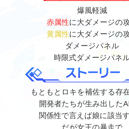
爆風軽減
赤属性
に大ダメージの
黄属性
に大ダメージの
ダメージパネル
時限式ダメージパネ
もともとロキを補佐する存
開発者たちが生み出したA
関係性で言えば娘に該当
だが女王の暴走で