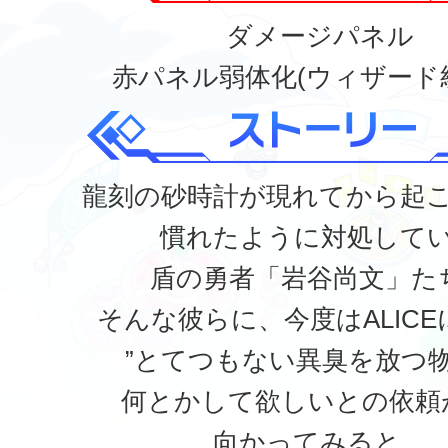
ダメージパネル
赤パネル弱体化(ウィザード
龍刻の砂時計が現れてから起
慣れたように対処して
盾の勇者「岩谷尚文」た
そんな彼らに、今度はALIC
”とてつもない異臭を放つ物
何とかして欲しいとの依頼
向かってみると、