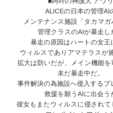
■阿吽の神護犬 アウ
ALICEの日本の管理AI
メンテナンス施設「タカマガ
管理クラスのAIが暴走し
暴走の原因はハートの女王
ウィルスでありアマテラスが
拡大は防いだが、メイン機能を司
未だ暴走中だ。
事件解決の為施設へ侵入するプ
救援を願うAIに出会う
彼女もまたウィルスに侵されて