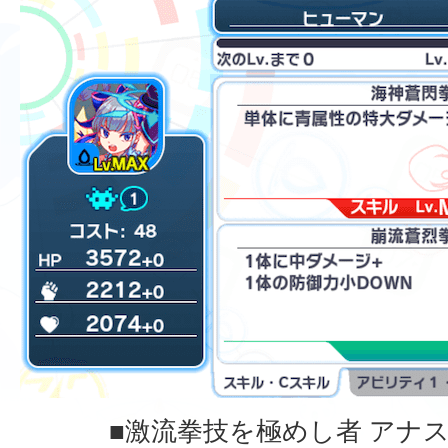
■激流拳技を極めし者 アナ