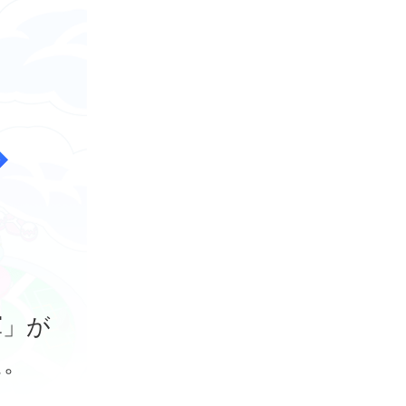
は
軍」が
た。