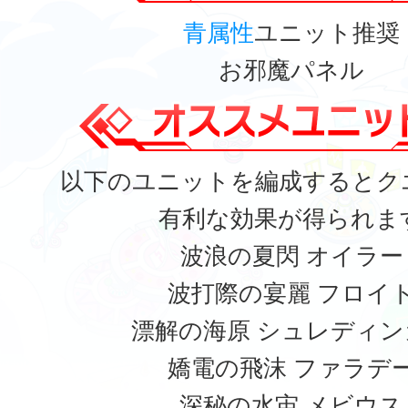
青属性
ユニット推奨
お邪魔パネル
以下のユニットを編成するとク
有利な効果が得られま
波浪の夏閃 オイラー
波打際の宴麗 フロイ
漂解の海原 シュレディン
嬌電の飛沫 ファラデ
深秘の水宙 メビウス