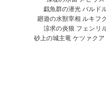
戯魚群の潜光 バルド
廻遊の水獣宰相 ルキフ
涼求の炎狼 フェンリ
砂上の城主竜 ケツァクア