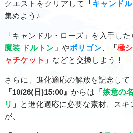
クエストをクリアして
「
キャンドル
集めよう♪
「キャンドル・ローズ」を入手した
魔装 ドルトン
」
や
ポリゴン
、
「
極
ャチケット
」
などと交換しよう！
さらに、進化適応の解放を記念して
『10/26(日)15:00』
からは
「
嫉意の名
リ
」
と進化適応に必要な素材、スキ
が、