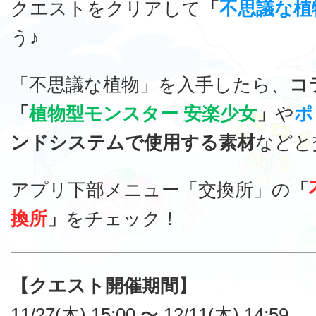
クエストをクリアして
「
不思議な植
う♪
「不思議な植物」を入手したら、
コ
「
植物型モンスター 安楽少女
」
や
ポ
ンドシステムで使用する素材
などと
アプリ下部メニュー「交換所」の
「
換所
」
をチェック！
【クエスト開催期間】
11/27(木) 15:00 〜 12/11(木) 14:59